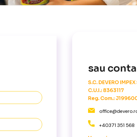
sau conta
S.C. DEVERO IMPEX S
C.U.I.: 8363117
Reg. Com.: J1996
office@devero.r
+40371 351 568