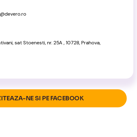
he@devero.ro
tivani, sat Stoenesti, nr. 25A , 10728, Prahova,
ZITEAZA-NE SI PE FACEBOOK