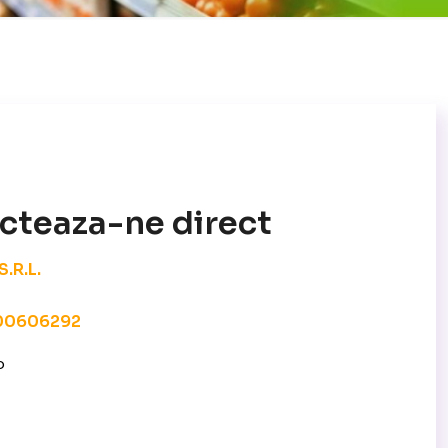
cteaza-ne direct
.R.L.
000606292
o