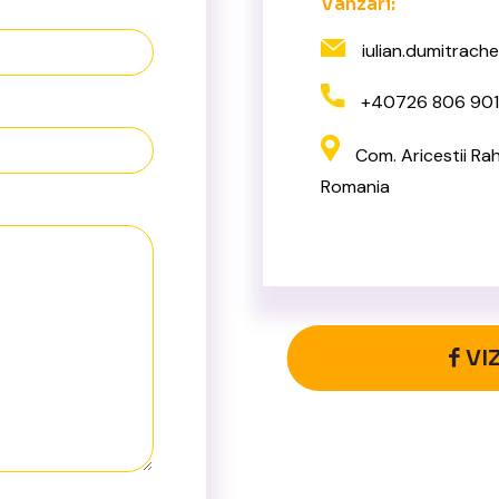
Vanzari:
iulian.dumitrac
+40726 806 901
Com. Aricestii Rah
Romania
VI